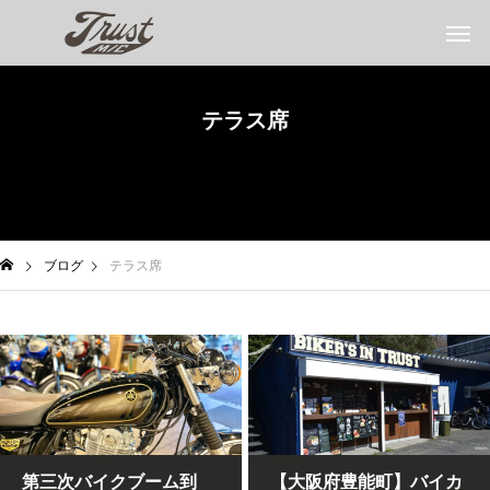
テラス席
ブログ
テラス席
第三次バイクブーム到
【大阪府豊能町】バイカ