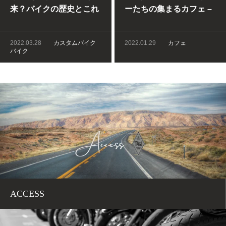
来？バイクの歴史とこれ
ーたちの集まるカフェ –
からについてTRUST MO
BIKER’S IN TRUST
TOR CYCLEが語りま
2022.03.28
カスタムバイク
2022.01.29
カフェ
す！
バイク
ACCESS